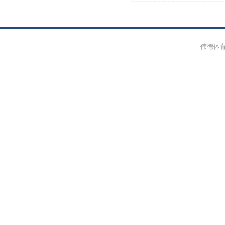
伟德体育-