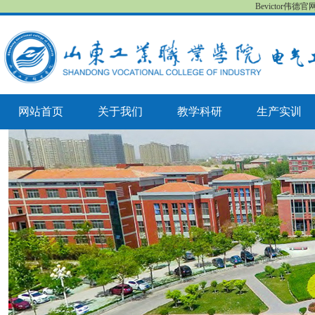
Bevictor伟德
网站首页
关于我们
教学科研
生产实训