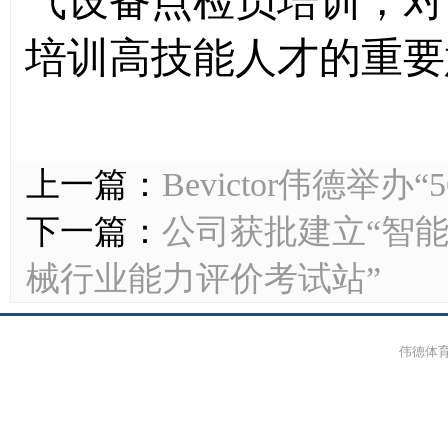
气设备点检员培训，对
培训高技能人才的重要
上一篇：
Bevictor伟德
下一篇：
公司获批建立“智
械行业能力评价考试站”
伟德体育-