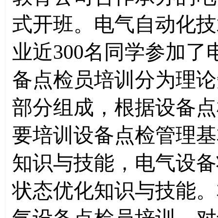
式开班。电气自动化技
业近300名同学参加
备点检员培训分为理论
部分组成，根据设备点
要培训设备点检管理基
知识与技能，电气设备
状态优化知识与技能。