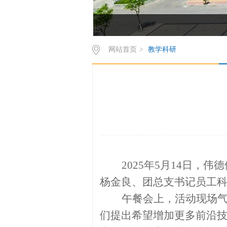
网站首页
>
教学科研
2025年5月14日，
杨金良、团总支书记员工科
午餐会上，活动现场
们提出希望增加更多前沿