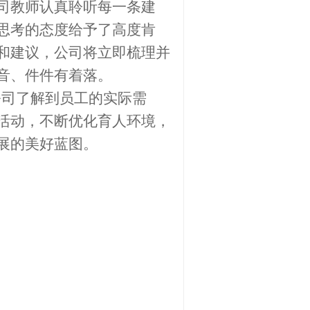
司教师认真聆听每一条建
思考的态度给予了高度肯
和建议，公司将立即梳理并
音、件件有着落。
让公司了解到员工的实际需
活动，不断优化育人环境，
展的美好蓝图。