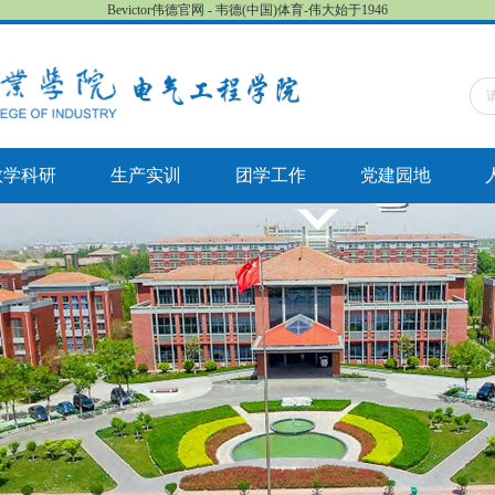
Bevictor伟德官网 - 韦德(中国)体育-伟大始于1946
教学科研
生产实训
团学工作
党建园地