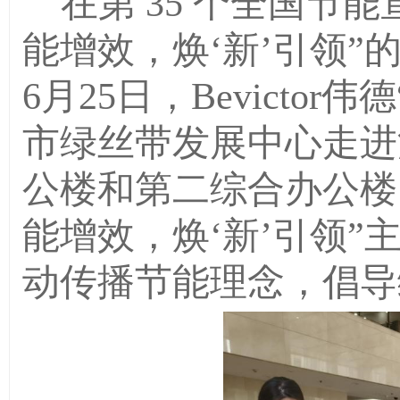
在第
35
个全国节能
能增效，焕‘新’引领”
6
月
25
日，Bevicto
市绿丝带发展中心走进
公楼和第二综合办公楼
能增效，焕‘新’引领
动传播节能理念，倡导