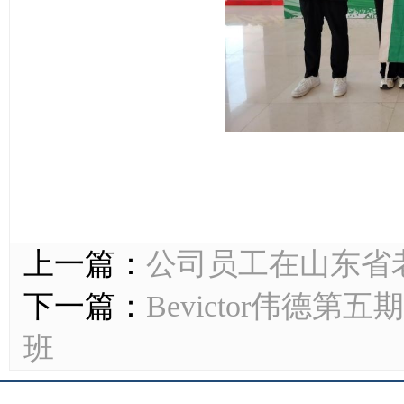
上一篇：
公司员工在山东省
下一篇：
Bevictor伟德
班