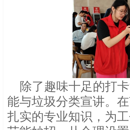
除了趣味十足的打卡
能与垃圾分类宣讲。在
扎实的专业知识，为工