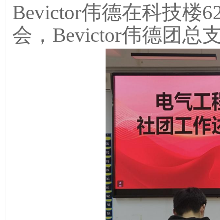
Bevictor伟德在科技
会，Bevictor伟德