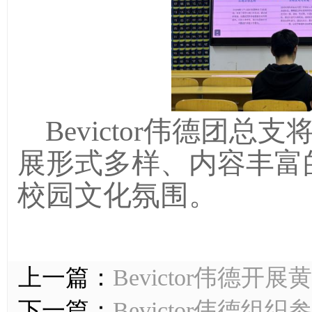
Bevictor伟德团
展形式多样、内容丰富
校园文化氛围。
上一篇：
Bevictor伟德
下一篇：
Bevictor伟德