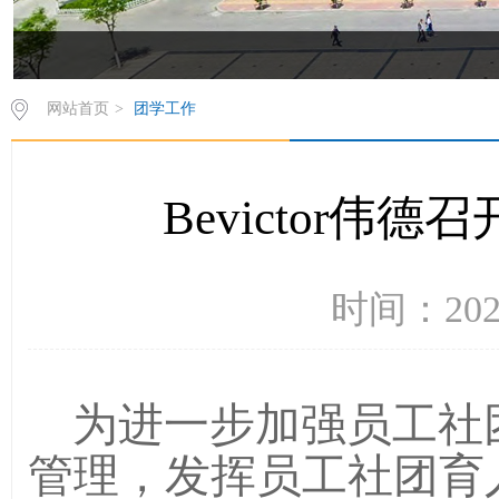
网站首页
>
团学工作
Bevictor
时间：202
为进一步加强员工社
管理，发挥员工社团育