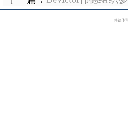
伟德体育-