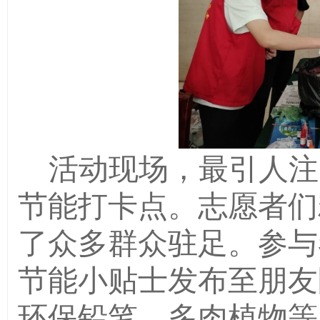
活动现场，最引人注
节能打卡点。志愿者们
了众多群众驻足。参与
节能小贴士发布至朋友
环保铅笔、多肉植物等