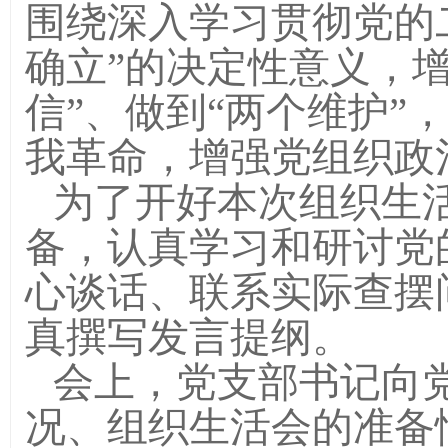
围绕深入学习贯彻党的
确立”的决定性意义，增
信”、做到“两个维护”
我革命，增强党组织政
为了开好本次组织生
备，认真学习和研讨党
心谈话、联系实际查摆
真撰写发言提纲。
会上，党支部书记向
况、组织生活会的准备