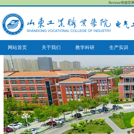
Bevictor伟德
网站首页
关于我们
教学科研
生产实训