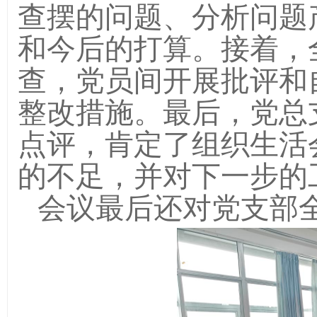
查摆的问题、分析问题
和今后的打算。接着，
查，党员间开展批评和
整改措施。最后，党总
点评，肯定了组织生活
的不足，并对下一步的
会议最后还对党支部