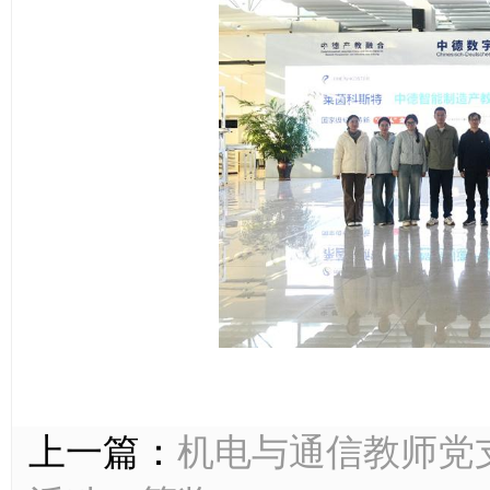
上一篇：
机电与通信教师党