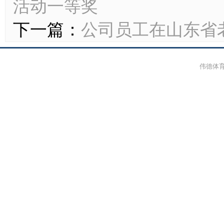
活动一等奖
下一篇：
公司员工在山东省
伟德体育-