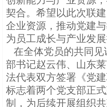
创新能力与产业资源，
契合。希望以此次联建
企业资源，推动党建与
为员工成长与产业发展
在全体党员的共同见
部书记赵云伟、山东莱
法代表双方签署《党建
标志着两个党支部正式
制，为后续开展组织共