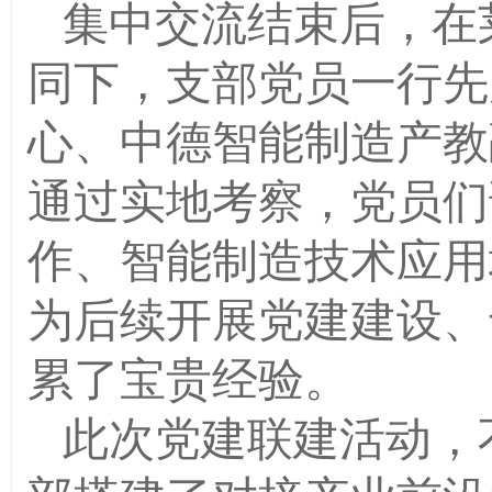
集中交流结束后，在
同下，支部党员一行先
心、中德智能制造产教
通过实地考察，党员们
作、智能制造技术应用
为后续开展党建建设、
累了宝贵经验。
此次党建联建活动，