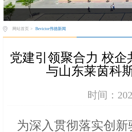
网站首页
>
Bevictor伟德新闻
党建引领聚合力 校企共
与山东莱茵科
时间：202
为深入贯彻落实创新