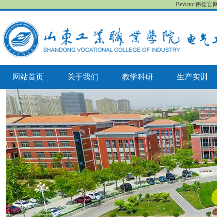
Bevictor伟德
网站首页
关于我们
教学科研
生产实训