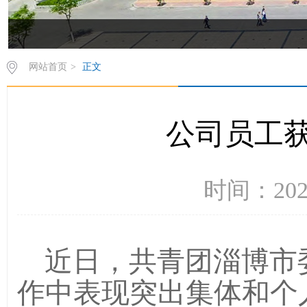
网站首页
>
正文
公司员工
时间：202
近日，共青团淄博市
作中表现突出集体和个