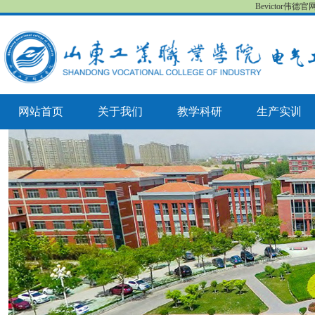
Bevictor伟德
网站首页
关于我们
教学科研
生产实训