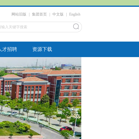
网站旧版
|
集团首页
|
中文版
|
English
人才招聘
资源下载