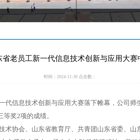
东省老员工新一代信息技术创新与应用大赛
时间：2024-11-30 点击数：
一代信息技术创新与应用大赛落下帷幕，公司师
三等奖2项的成绩。
技术协会、山东省教育厅、共青团山东省委、山