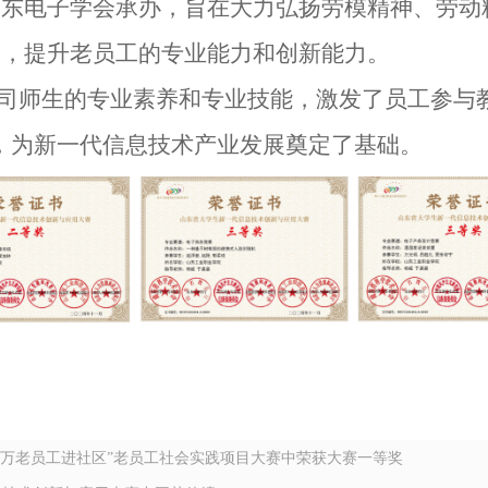
山东电子学会承办，旨在大力弘扬劳模精神、劳动
力，提升老员工的专业能力和创新能力。
司师生的专业素养和专业技能，激发了员工参与
，为新一代信息技术产业发展奠定了基础。
淄博市“百万老员工进社区”老员工社会实践项目大赛中荣获大赛一等奖