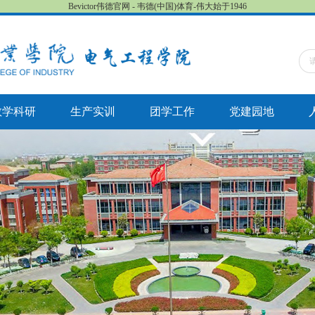
Bevictor伟德官网 - 韦德(中国)体育-伟大始于1946
教学科研
生产实训
团学工作
党建园地