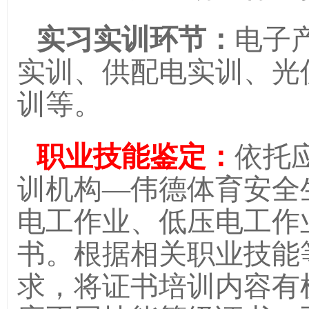
实习实训环节：
电子
实训、供配电实训、光
训等。
职业技能鉴定：
依托
训机构
—伟德体育安全
电工作业、低压电工作
书。
根据
相关
职业技能
求，将证书培训内容有