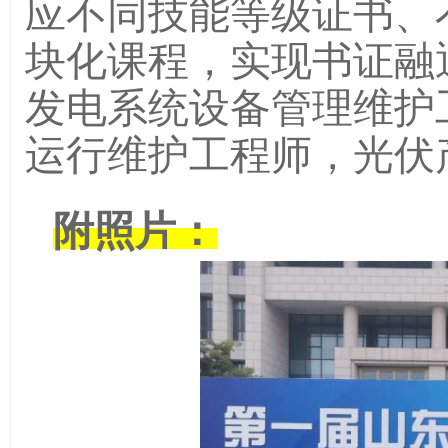
应不同技能等级证书、
块化课程，实现书证融
发电系统设备管理维护
运行维护工程师，光伏
附照片：