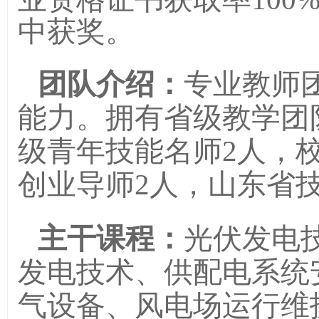
中获奖
。
团队介绍：
专业教师
能力。拥有省级教学团
级青年技能名师2人，
创业导师2人，山东省
主干课程：
光伏发电
发电技术、供配电系统
气设备、风电场运行维