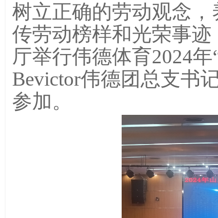
树立正确的劳动观念，
传劳动榜样和光荣事迹
厅举行伟德体育2024
Bevictor伟德团总
参加。