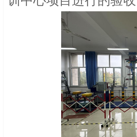
训中心项目进行的验收