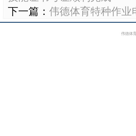
下一篇：
伟德体育特种作业
伟德体育-