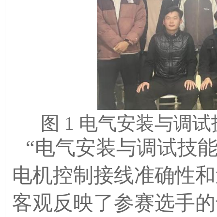
图 1 电气安装与调
“电气安装与调试技
电机控制接线准确性和
客观反映了参赛选手的