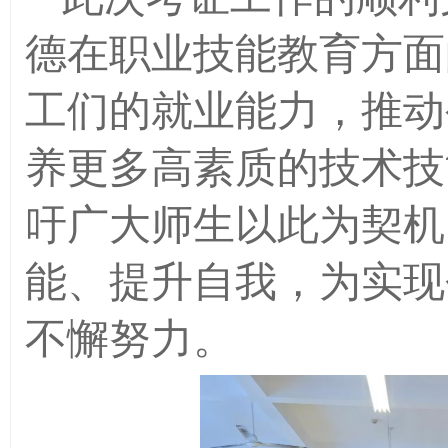
德在职业技能教育方面
工们的就业能力，推动
养更多高素质的技术技
吁广大师生以此为契机
能、提升自我，为实现
不懈努力。