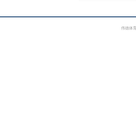
伟德体育-