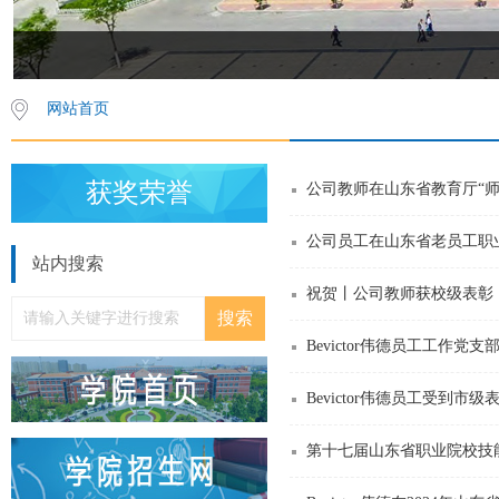
网站首页
获奖荣誉
公司教师在山东省教育厅“
公司员工在山东省老员工职
站内搜索
祝贺丨公司教师获校级表彰
Bevictor伟德员工工作党
Bevictor伟德员工受到市级
第十七届山东省职业院校技